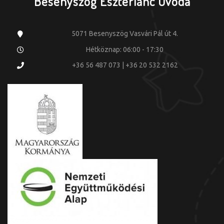
Besenyszög Eszterlánc Óvoda
5071 Besenyszög Vasvári Pál út 4.
Hétköznap: 06:00 - 17:30
+36 56 487 073 | +36 20 532 2162