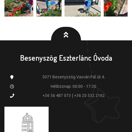
Besenyszög Eszterlánc Óvoda
5071 Besenyszög Vasvári Pál út 4.
Hétköznap: 06:00 - 17:30
+36 56 487 073 | +36 20 532 2162